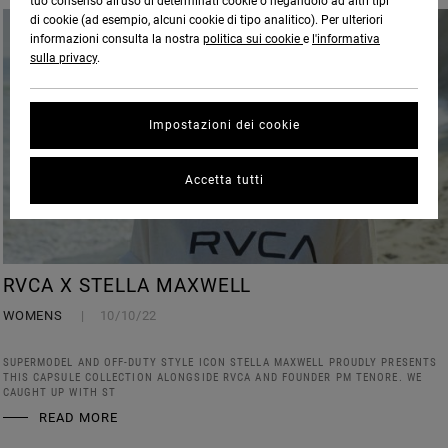
tuo consenso all’uso di determinati cookie o negandolo ad altri tipi
di cookie (ad esempio, alcuni cookie di tipo analitico). Per ulteriori
informazioni consulta la nostra
politica sui cookie
e
l'informativa
sulla privacy
.
Impostazioni dei cookie
Accetta tutti
RVCA X STELLA MAXWELL
WOMENS
10/10/22
SUPERMODEL AND OFF-DUTY STYLE ICON STELLA MAXWELL PROUDLY PRESENTS
THIS CAPSULE COLLECTION ALONGSIDE RVCA AND FOUNDER PM TENORE. WE
CAUGHT UP WITH ST
READ MORE