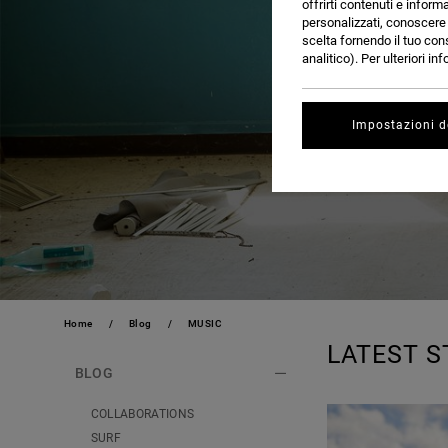
offrirti contenuti e inform
personalizzati, conoscere m
scelta fornendo il tuo con
analitico). Per ulteriori i
Impostazioni d
Home
Blog
MUSIC
LATEST S
BLOG
COLLABORATIONS
SURF