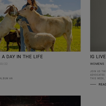
 A DAY IN THE LIFE
IG LI
03/22
WOMENS
JOIN US TW
ADVOCATES 
 ALBUM AN
THIS WEEK,
REA