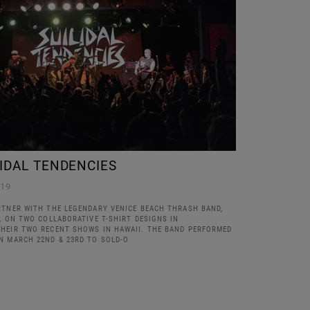
CIDAL TENDENCIES
/19
RTNER WITH THE LEGENDARY VENICE BEACH THRASH BAND,
, ON TWO COLLABORATIVE T-SHIRT DESIGNS IN
HEIR TWO RECENT SHOWS IN HAWAII. THE BAND PERFORMED
N MARCH 22ND & 23RD TO SOLD-O