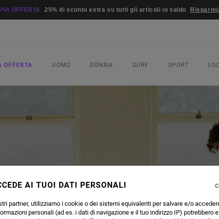
PIA OFFERTA
25% di sconto extra su tutti gli articoli in saldo
Risparmi
A OFFERTA
UOMO
DONNA
SURF
SPORT
LO
CEDE AI TUOI DATI PERSONALI
C
tri partner, utilizziamo i cookie o dei sistemi equivalenti per salvare e/o acceder
formazioni personali (ad es. i dati di navigazione e il tuo indirizzo IP) potrebbero e