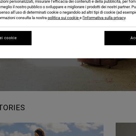
BLOG
azioni personalizzati, misurare l’efficacia dei contenuti e della pubblicità, per for
eglio il nostro pubblico o sviluppare e migliorare i prodotti dei nostri partner. Pu
senso all’uso di determinati cookie o negandolo ad altri tipi di cookie (ad esempio
nformazioni consulta la nostra
politica sui cookie
e
l'informativa sulla privacy
.
ei cookie
Acc
TORIES