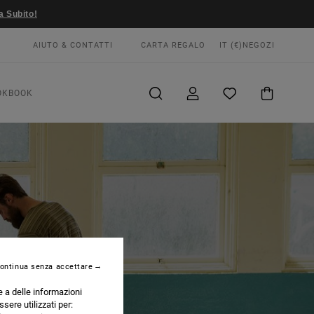
a Subito!
AIUTO & CONTATTI
CARTA REGALO
IT (€)
NEGOZI
OKBOOK
ontinua senza accettare
e a delle informazioni
ssere utilizzati per: