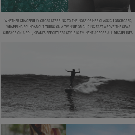
WHETHER GRACEFULLY CROSS-STEPPING TO THE NOSE OF HER CLASSIC LONGBOARD,
WRAPPING ROUNDABOUT TURNS ON A TWINNIE OR GLIDING FAST ABOVE THE SEA’S
SURFACE ON A FOIL, KEANI’S EFFORTLESS STYLE IS EMINENT ACROSS ALL DISCIPLINES.