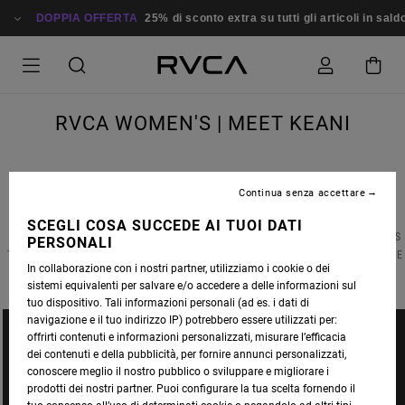
DOPPIA OFFERTA
25% di sconto extra su tutti gli articoli in sald
RVCA WOMEN'S | MEET KEANI
Continua senza accettare
MEET
KEANI CANULLO
, A WAIKIKI LOCAL WITH A KILLER CUTBACK AND A HEART OF
SCEGLI COSA SUCCEDE AI TUOI DATI
HAWAI’IAN GOLD. WHETHER SHE’S HANGING TEN OR HANGING WITH HER CREW, KEANI IS
PERSONALI
THE QUINTESSENTIAL RVCA WOMAN AFTER OUR OWN SALTY HEARTS. GET TO KNOW THE
In collaborazione con i nostri partner, utilizziamo i cookie o dei
SOUTH SHORE GOOFY-FOOTER BELOW AND TELL US YOU DON'T LOVE HER TOO.
sistemi equivalenti per salvare e/o accedere a delle informazioni sul
tuo dispositivo. Tali informazioni personali (ad es. i dati di
navigazione e il tuo indirizzo IP) potrebbero essere utilizzati per:
offrirti contenuti e informazioni personalizzati, misurare l’efficacia
dei contenuti e della pubblicità, per fornire annunci personalizzati,
conoscere meglio il nostro pubblico o sviluppare e migliorare i
prodotti dei nostri partner. Puoi configurare la tua scelta fornendo il