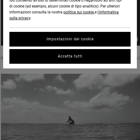
tuo consenso all’uso di determinati cookie o negandolo ad altri tipi
di cookie (ad esempio, alcuni cookie di tipo analitico). Per ulteriori
informazioni consulta la nostra
politica sui cookie
e
l'informativa
sulla privacy
.
Impostazioni dei cookie
Accetta tutti
BORN & RAISED ON THE IDYLLIC SHORES OF WAIKIKI, HONOLULU, HAWAII, KEANI CANULL
IS A BUDDING SURF STAR WITH A STELLAR FUTURE AT HER FEET.