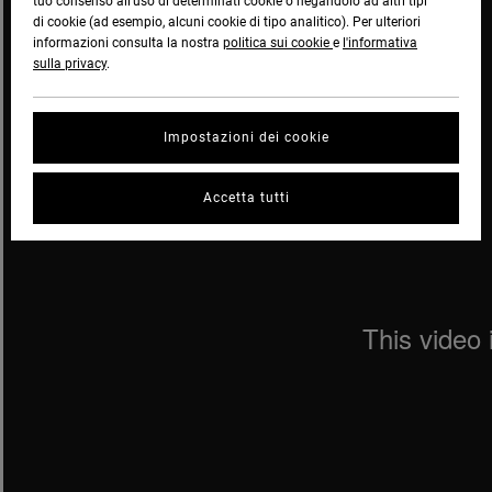
tuo consenso all’uso di determinati cookie o negandolo ad altri tipi
di cookie (ad esempio, alcuni cookie di tipo analitico). Per ulteriori
informazioni consulta la nostra
politica sui cookie
e
l'informativa
sulla privacy
.
Impostazioni dei cookie
Accetta tutti