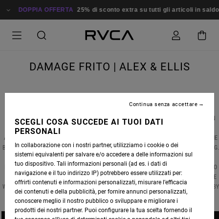
TA
25% di sconto extra su tutti gli articoli in saldo
Risparmia Subito!
DAMAGE FRITO | ALEX & ELLIS
Continua senza accettare
FOR CALIFORNIAN SURFERS, MEXICO IS ALWAYS A BLIP ON THE RADAR, PROVIDING AN
SCEGLI COSA SUCCEDE AI TUOI DATI
EASY ESCAPE FROM MANY THE OVERCROWDED LINEUP. IN “DAMAGE FRITO”, RVCA
PERSONALI
ADVOCATES
ALEX KNOST
&
ELLIS ERICSON
PACK UP THE VAN AND HEAD SOUTH OF THE
In collaborazione con i nostri partner, utilizziamo i cookie o dei
BORDER TO FIND A MIXED BAG OF RIGHT POINTBREAKS, SOME PLAYFUL, MANY EXCITING
sistemi equivalenti per salvare e/o accedere a delle informazioni sul
FROM GLIDING ACROSS SLOW, MALIBU-ESQUE WALLS TO THREADING THROUGH FAST,
tuo dispositivo. Tali informazioni personali (ad es. i dati di
HOLLOW SECTIONS, THE UNIQUE LINES DRAWN BY BOTH SURFERS IS VERY PLEASING TO
navigazione e il tuo indirizzo IP) potrebbero essere utilizzati per:
THE EYES. AS THEY TRADE WAVES AND SWAP BOARDS, OUR ONLY THOUGHT IS THAT WE
offrirti contenuti e informazioni personalizzati, misurare l’efficacia
WISH WE WERE THERE. PHOTOS BY DELON BONE, VIDEO BY JIMMY JAZZ JAMES, SONG BY
dei contenuti e della pubblicità, per fornire annunci personalizzati,
WHITE FENCE.
conoscere meglio il nostro pubblico o sviluppare e migliorare i
prodotti dei nostri partner. Puoi configurare la tua scelta fornendo il