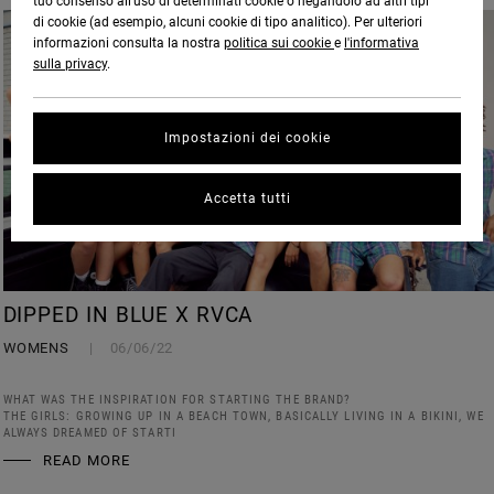
tuo consenso all’uso di determinati cookie o negandolo ad altri tipi
di cookie (ad esempio, alcuni cookie di tipo analitico). Per ulteriori
informazioni consulta la nostra
politica sui cookie
e
l'informativa
sulla privacy
.
Impostazioni dei cookie
Accetta tutti
DIPPED IN BLUE X RVCA
WOMENS
06/06/22
WHAT WAS THE INSPIRATION FOR STARTING THE BRAND?
THE GIRLS: GROWING UP IN A BEACH TOWN, BASICALLY LIVING IN A BIKINI, WE
ALWAYS DREAMED OF STARTI
READ MORE