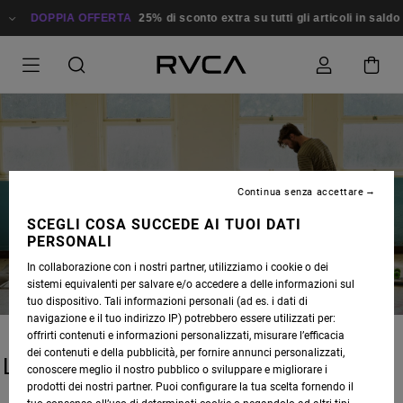
PIA OFFERTA
25% di sconto extra su tutti gli articoli in saldo
Risparmi
Continua senza accettare
BLOG
SCEGLI COSA SUCCEDE AI TUOI DATI
PERSONALI
In collaborazione con i nostri partner, utilizziamo i cookie o dei
sistemi equivalenti per salvare e/o accedere a delle informazioni sul
tuo dispositivo. Tali informazioni personali (ad es. i dati di
navigazione e il tuo indirizzo IP) potrebbero essere utilizzati per:
offrirti contenuti e informazioni personalizzati, misurare l’efficacia
dei contenuti e della pubblicità, per fornire annunci personalizzati,
LATEST STORIES
conoscere meglio il nostro pubblico o sviluppare e migliorare i
prodotti dei nostri partner. Puoi configurare la tua scelta fornendo il