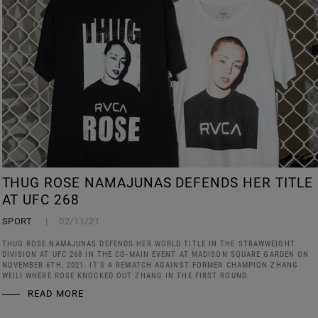
THUG ROSE NAMAJUNAS DEFENDS HER TITLE
AT UFC 268
SPORT
02/11/21
THUG ROSE NAMAJUNAS DEFENDS HER WORLD TITLE IN THE STRAWWEIGHT
DIVISION AT UFC 268 IN THE CO-MAIN EVENT AT MADISON SQUARE GARDEN ON
NOVEMBER 6TH, 2021. IT'S A REMATCH AGAINST FORMER CHAMPION ZHANG
WEILI WHERE ROSE KNOCKED OUT ZHANG IN THE FIRST ROUND.
READ MORE